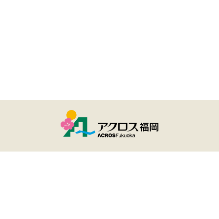
ユーザー登録・ログイン
アクロスおでかけナビとは
サイトのご利用について
個人情報保護方針
Copyright(c) ACROS Fukuoka All rights reserved.