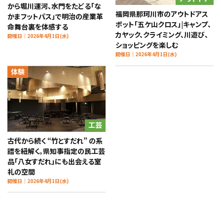
から堀川運河、水門をたどる「な
福岡県那珂川市のアウトドアス
かまフットパス」で明治の産業革
ポット「五ケ山クロス」|キャンプ、
命舞台裏を体感する
カヤック、クライミング、川遊び、
開催日｜2026年4月1日(水)
ショッピングを楽しむ
開催日｜2026年4月1日(水)
体験
工芸
古代から続く “竹とすだれ” の系
譜を紐解く。県知事指定の民工芸
品「八女すだれ」にも出会える室
礼の空間
開催日｜2026年4月1日(水)